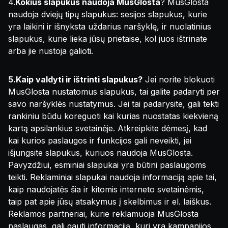
4.
Kokius slapukus naudoja MusGlosta
? MusGlosta
naudoja dviejų tipų slapukus: sesijos slapukus, kurie
yra laikini ir išnyksta uždarius naršyklę, ir nuolatinius
slapukus, kurie lieka jūsų prietaise, kol juos ištrinate
arba jie nustoja galioti.
5.Kaip valdyti ir ištrinti slapukus?
Jei norite blokuoti
MusGlosta nustatomus slapukus, tai galite padaryti per
savo naršyklės nustatymus. Jei tai padarysite, gali tekti
rankiniu būdu koreguoti kai kurias nuostatas kiekvieną
kartą apsilankius svetainėje. Atkreipkite dėmesį, kad
kai kurios paslaugos ir funkcijos gali neveikti, jei
išjungsite slapukus, kuriuos naudoja MusGlosta.
Pavyzdžiui, esminiai slapukai yra būtini paslaugoms
teikti. Reklaminiai slapukai naudoja informaciją apie tai,
kaip naudojatės šia ir kitomis interneto svetainėmis,
taip pat apie jūsų atsakymus į skelbimus ir el. laiškus.
Reklamos partneriai, kurie reklamuoja MusGlosta
paslaugas, gali gauti informaciją, kuri yra kampanijos