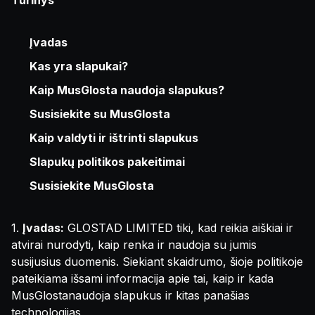
Turinys
Įvadas
Kas yra slapukai?
Kaip MusGlosta naudoja slapukus?
Susisiekite su MusGlosta
Kaip valdyti ir ištrinti slapukus
Slapukų politikos pakeitimai
Susisiekite MusGlosta
1.
Įvadas:
GLOSTAD LIMITED tiki, kad reikia aiškiai ir
atvirai nurodyti, kaip renka ir naudoja su jumis
susijusius duomenis. Siekiant skaidrumo, šioje politikoje
pateikiama išsami informacija apie tai, kaip ir kada
MusGlostanaudoja slapukus ir kitas panašias
technologijas