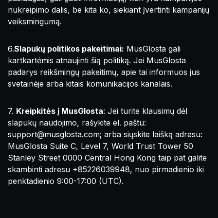
nukreipimo dalis, be kita ko, siekiant įvertinti kampanijų
veiksmingumą.
6.
Slapukų politikos pakeitimai:
MusGlosta gali
kartkartėmis atnaujinti šią politiką. Jei MusGlosta
padarys reikšmingų pakeitimų, apie tai informuos jus
svetainėje arba kitais komunikacijos kanalais.
7.
Kreipkitės į MusGlosta
: Jei turite klausimų dėl
slapukų naudojimo, rašykite el. paštu:
support@musglosta.com
; arba siųskite laišką adresu:
MusGlosta Suite C, Level 7, World Trust Tower 50
Stanley Street 0000 Central Hong Kong taip pat galite
skambinti adresu +85226039948, nuo pirmadienio iki
penktadienio 9:00-17:00 (UTC).