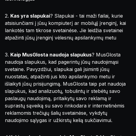
2.
Kas yra slapukai
? Slapukai - tai maži failai, kurie
atsisiunčiami į jūsų kompiuterį ar mobilųjį įrenginį, kai
lankotės tam tikrose svetainėse. Jie leidžia svetainei
atpažinti jūsų įrenginį vėlesnių apsilankymų metu
3.
Kaip MusGlosta naudoja slapukus
? MusGlosta
naudoja slapukus, kad pagerintų jūsų naudojimąsi
svetaine. Pavyzdžiui, slapukai gali įsiminti jūsų
nuostatas, atpažinti jus kito apsilankymo metu ir
išlaikyti jūsų prisijungimą. MusGlosta taip pat naudoja
slapukus, kad analizuotų, tobulintų ir stebėtų savo
paslaugų naudojimą, pritaikytų savo reklamą ir
suprastų sąveiką su savo rinkodara ir internetinėmis
reklamomis trečiųjų šalių svetainėse, vykdytų
naudojimo sąlygas ir užkirstų kelią sukčiavimui.