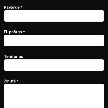
Pavardė *
El. paštas *
Telefonas
Žinutė *