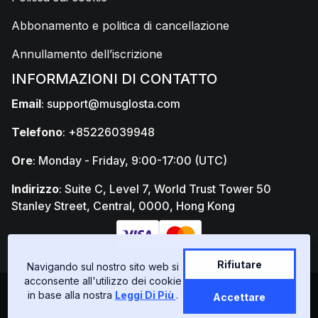
Abbonamento e politica di cancellazione
Annullamento dell’iscrizione
INFORMAZIONI DI CONTATTO
Email
:
support@musglosta.com
Telefono
: +85226039948
Ore
: Monday - Friday, 9:00-17:00 (UTC)
Indirizzo
: Suite C, Level 7, World Trust Tower 50
Stanley Street, Central, 0000, Hong Kong
Rifiutare
Navigando sul nostro sito web si
acconsente all'utilizzo dei cookie
in base alla nostra
Leggi Di Più
.
Copyright © GLOSTAD LIMITED 2026, GLOSTAD LIMITED -
Accettare
77652303 - Suite C, Level 7, World Trust Tower 50 Stanley