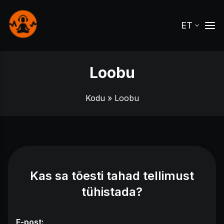
ET
Loobu
Kodu
» Loobu
Kas sa tõesti tahad tellimust
tühistada?
E-post: