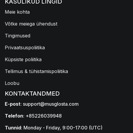
KASULIKUD LINGID
Meie kohta
Võtke meiega ühendust
Tingimused
Privaatsuspoliitika
Küpsiste poliitika
Tellimus & tühistamispoliitika
Loobu
KONTAKTANDMED
E-post
:
support@musglosta.com
Telefon
: +85226039948
Tunnid
: Monday - Friday, 9:00-17:00 (UTC)