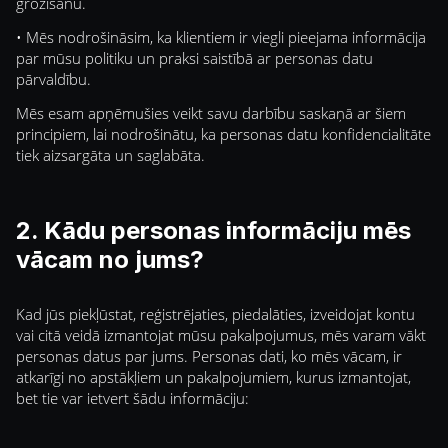
grozīšanu.
• Mēs nodrošināsim, ka klientiem ir viegli pieejama informācija
par mūsu politiku un praksi saistībā ar personas datu
pārvaldību.
Mēs esam apņēmušies veikt savu darbību saskaņā ar šiem
principiem, lai nodrošinātu, ka personas datu konfidencialitāte
tiek aizsargāta un saglabāta.
2. Kādu personas informāciju mēs
vācam no jums?
Kad jūs piekļūstat, reģistrējaties, piedalāties, izveidojat kontu
vai citā veidā izmantojat mūsu pakalpojumus, mēs varam vākt
personas datus par jums. Personas dati, ko mēs vācam, ir
atkarīgi no apstākļiem un pakalpojumiem, kurus izmantojat,
bet tie var ietvert šādu informāciju: