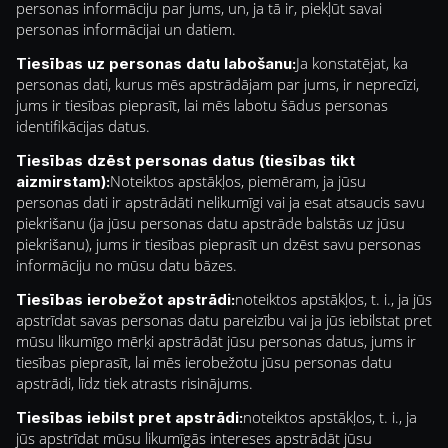
personas informāciju par jums, un, ja tā ir, piekļūt savai
personas informācijai un datiem.
Ja konstatējat, ka
Tiesības uz personas datu labošanu:
personas dati, kurus mēs apstrādājam par jums, ir neprecīzi,
jums ir tiesības pieprasīt, lai mēs labotu šādus personas
identifikācijas datus.
Tiesības dzēst personas datus (tiesības tikt
Noteiktos apstākļos, piemēram, ja jūsu
aizmirstam):
personas dati ir apstrādāti nelikumīgi vai ja esat atsaucis savu
piekrišanu (ja jūsu personas datu apstrāde balstās uz jūsu
piekrišanu), jums ir tiesības pieprasīt un dzēst savu personas
informāciju no mūsu datu bāzes.
noteiktos apstākļos, t. i., ja jūs
Tiesības ierobežot apstrādi:
apstrīdat savas personas datu pareizību vai ja jūs iebilstat pret
mūsu likumīgo mērķi apstrādāt jūsu personas datus, jums ir
tiesības pieprasīt, lai mēs ierobežotu jūsu personas datu
apstrādi, līdz tiek atrasts risinājums.
noteiktos apstākļos, t. i., ja
Tiesības iebilst pret apstrādi:
jūs apstrīdat mūsu likumīgās intereses apstrādāt jūsu