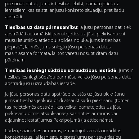
personas datus, jums ir tiesības iebilst, pamatojoties uz
iemesliem, kas saistīti ar jūsu konkrēto situāciju, pret šādu
apstrādi.
: ja jūsu personas dati tiek
Tiesības uz datu pārnesamību
apstrādāti automātiski pamatojoties uz jūsu piekrišanu vai
mūsu līgumisko attiecību izpildes nolūkā, jums ir tiesības
pieprasīt, lai mēs jums sniegtu jūsu personas datus
mašīnlasāmā formātā, lai tos varētu nosūtīt citam datu
pārziņam.
Jums ir
Tiesības iesniegt sūdzību uzraudzības iestādē:
tiesības iesniegt sūdzību par mūsu veikto jūsu personas datu
apstrādi jūsu uzraudzības iestādē.
Ja jūsu personas datu apstrāde balstās uz jūsu piekrišanu,
jums ir tiesības jebkurā brīdī atsaukt šādu piekrišanu (tomēr
tas neietekmēs apstrādi, kas veikta, pamatojoties uz jūsu
piekrišanu pirms atsaukšanas), sazinoties ar mums vai
atjauninot iestatījumus Pakalpojumā (ja attiecināms).
Lūdzu, sazinieties ar mums, izmantojot zemāk norādītos
kontaktdatus, lai iesniegtu pieprasījumu par savu tiesību