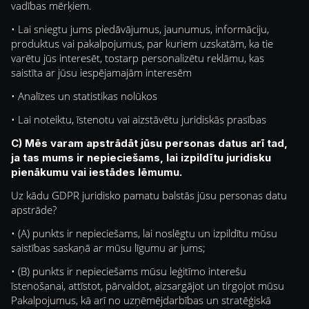
vadības mērķiem.
• Lai sniegtu jums piedāvājumus, jaunumus, informāciju,
produktus vai pakalpojumus, par kuriem uzskatām, ka tie
varētu jūs interesēt, tostarp personalizētu reklāmu, kas
saistīta ar jūsu iespējamajām interesēm
• Analīzes un statistikas nolūkos
• Lai noteiktu, īstenotu vai aizstāvētu juridiskās prasības
C) Mēs varam apstrādāt jūsu personas datus arī tad,
ja tas mums ir nepieciešams, lai izpildītu juridisku
pienākumu vai iestādes lēmumu.
Uz kādu GDPR juridisko pamatu balstās jūsu personas datu
apstrāde?
• (A) punkts ir nepieciešams, lai noslēgtu un izpildītu mūsu
saistības saskaņā ar mūsu līgumu ar jums;
• (B) punkts ir nepieciešams mūsu leģitīmo interešu
īstenošanai, attīstot, pārvaldot, aizsargājot un tirgojot mūsu
Pakalpojumus, kā arī no uzņēmējdarbības un stratēģiskā