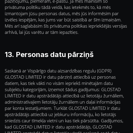
paziņojumu, piemēram, e-pastu. Ja mēs mainīsim šo
privātuma politiku tādā veidā, kas ietekmēs to, kā mēs
izmantojam jūsu personas datus, mēs jūs informēsim par
izvēles iespējām, kas jums var būt saistībā ar šīm izmaiņām.
Mēs arī saglabāsim šīs privātuma politikas iepriekšējās versijas
arhīvā, lai jūs varētu ar tām iepazīties.
13. Personas datu pārziņš
Saskaņā ar Vispārīgo datu aizsardzības regulu (GDPR)
GLOSTAD LIMITED ir datu pārziņš attiecībā uz personas
datiem, kas tiek vākti no visām iepriekš minētajām datu
subjektu kategorijām, izņemot šādus gadījumus: GLOSTAD
LIMITED ir datu apstrādātājs attiecībā uz lietotāju žurnāliem,
administratīvajiem lietotāju žurnāliem un daļai informācijas
par konta iestatījumiem. Turklāt GLOSTAD LIMITED ir datu
apstrādātājs attiecībā uz jebkuru informāciju, ko lietotājs
sniedzis caur tīmekļa vietni un kas tiek pārsūtīta. Gadījumos,
kad GLOSTAD LIMITED ir datu apstrādātājs, GLOSTAD