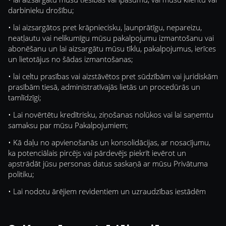
darbinieku drošību;
• lai aizsargātos pret krāpniecisku, ļaunprātīgu, nepareizu,
neatļautu vai nelikumīgu mūsu pakalpojumu izmantošanu vai
abonēšanu un lai aizsargātu mūsu tīklu, pakalpojumus, ierīces
un lietotājus no šādas izmantošanas;
• lai celtu prasības vai aizstāvētos pret sūdzībām vai juridiskām
prasībām tiesā, administratīvajās lietās un procedūrās un
tamlīdzīgi;
• Lai novērtētu kredītrisku, ziņošanas nolūkos vai lai saņemtu
samaksu par mūsu Pakalpojumiem;
• Kā daļu no apvienošanās un konsolidācijas, ar nosacījumu,
ka potenciālais pircējs vai pārdevējs piekrīt ievērot un
apstrādāt jūsu personas datus saskaņā ar mūsu Privātuma
politiku;
• Lai nodotu ārējiem revidentiem un uzraudzības iestādēm