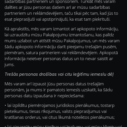
sadarbības partneriem un sponsoriem. Turklāt mēs varam
dalīties ar jūsu personas datiem arī ar mūsu sadarbības
partneriem un reklāmdevējiem, taču tikai pēc tam, kad jūs to
esat pieprasījuši vai apstiprinājuši, ka esat tam piekrituši.
Kā aprakstīts, mēs varam izmantot arī apkopoto informāciju,
lai uzraudzītu mūsu Pakalpojumu izmantošanu, kas palīdz
mums uzlabot un attīstīt mūsu Pakalpojumus, un mēs varam
šādu apkopoto informāciju darīt pieejamu trešajām pusēm,
piemēram, satura partneriem vai reklāmdevējiem. Apkopotā
informācija neietver personas datus un to nevar saistīt ar
jums.
Trešās personas drošības vai citu leģitīmu iemeslu dēļ
Mēs varam arī izpaust jūsu personas datus trešajām
personām, ja mums ir pamatots iemesls uzskatīt, ka šādu
personas datu izpaušana ir nepieciešama:
• lai izpildītu piemērojamos juridiskos pienākumus, tostarp
pieteikumus, tiesas rīkojumus, valsts pieprasījumus vai
kratīšanas orderus, vai citus likumā noteiktos pienākumus;
• lai aizsargātu mūsu tiesības vai īpašumu, vai mūsu klientu vai