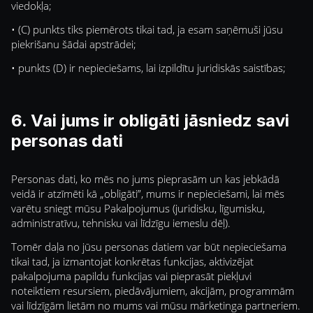
viedokļa;
• (C) punkts tiks piemērots tikai tad, ja esam saņēmuši jūsu
piekrišanu šādai apstrādei;
• punkts (D) ir nepieciešams, lai izpildītu juridiskās saistības;
6. Vai jums ir obligāti jāsniedz savi
personas dati
Personas dati, ko mēs no jums pieprasām un kas jebkādā
veidā ir atzīmēti kā „obligāti”, mums ir nepieciešami, lai mēs
varētu sniegt mūsu Pakalpojumus (juridisku, līgumisku,
administratīvu, tehnisku vai līdzīgu iemeslu dēļ).
Tomēr daļa no jūsu personas datiem var būt nepieciešama
tikai tad, ja izmantojat konkrētas funkcijas, aktivizējat
pakalpojuma papildu funkcijas vai pieprasāt piekļuvi
noteiktiem resursiem, piedāvājumiem, akcijām, programmām
vai līdzīgām lietām no mums vai mūsu mārketinga partneriem.