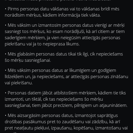
• Pirms personas datu vākšanas vai to vākšanas brīdī mēs
norādīsim mērķus, kādiem informācija tiek vākta.
• Mēs vāksim un izmantosim personas datus vienīgi ar mērķi
sasniegt tos mērķus, ko esam norādījuši, kā arī citiem ar tiem
saderīgiem mērķiem, ja vien neiegūsim attiecīgās personas
piekrišanu vai ja to nepieprasa likums.
• Mēs glabāsim personas datus tikai tik ilgi, cik nepieciešams
šo mērķu sasniegšanai.
• Mēs vāksim personas datus ar likumīgiem un godīgiem
līdzekļiem un, ja nepieciešams, ar attiecīgās personas zināšanu
vai piekrišanu.
• Personas datiem jābūt atbilstošiem mērķiem, kādiem tie tiks
izmantoti, un tiktāl, cik tas nepieciešams šo mērķu
sasniegšanai, tiem jābūt precīziem, pilnīgiem un atjauninātiem.
• Mēs aizsargāsim personas datus, izmantojot saprātīgus
drošības pasākumus pret to zaudēšanu vai zādzību, kā arī
pret neatļautu piekļuvi, izpaušanu, kopēšanu, izmantošanu vai