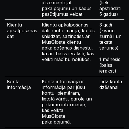
jūs izmantojat
(tiek
pakalpojumu un kādus
apstrādāti
pasūtījumus veicat.
5 gadus)
Klientu
Klientu apkalpošanas
3 gadi
apkalpošanas
dati ir informācija, ko jūs
(zvanu
dati
sniedzat, sazinoties ar
žurnāli un
MusGlosta klientu
teksta
apkalpošanas dienestu,
sarunas)
kā arī balss ieraksti, kas
veikti mācību nolūkos.
1 mēnesis
(balss
ieraksti)
Konta
Konta informācija ir
Līdz konta
informācija
informācija par jūsu
dzēšanai
kontu, piemēram,
lietotājvārds, parole un
pirkumu informācija,
kas veikta
MusGlosta
pakalpojumā.