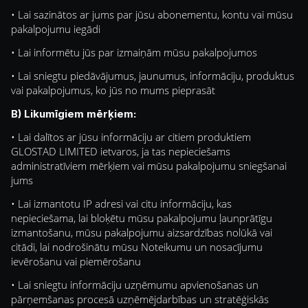
• Lai sazinātos ar jums par jūsu abonementu, kontu vai mūsu
pakalpojumu iegādi
• Lai informētu jūs par izmaiņām mūsu pakalpojumos
• Lai sniegtu piedāvājumus, jaunumus, informāciju, produktus
vai pakalpojumus, ko jūs no mums pieprasāt
B) Likumīgiem mērķiem:
• Lai dalītos ar jūsu informāciju ar citiem produktiem
GLOSTAD LIMITED ietvaros, ja tas nepieciešams
administratīviem mērķiem vai mūsu pakalpojumu sniegšanai
jums
• Lai izmantotu IP adresi vai citu informāciju, kas
nepieciešama, lai bloķētu mūsu pakalpojumu ļaunprātīgu
izmantošanu, mūsu pakalpojumu aizsardzības nolūkā vai
citādi, lai nodrošinātu mūsu Noteikumu un nosacījumu
ievērošanu vai piemērošanu
• Lai sniegtu informāciju uzņēmumu apvienošanas un
pārņemšanas procesā uzņēmējdarbības un stratēģiskās