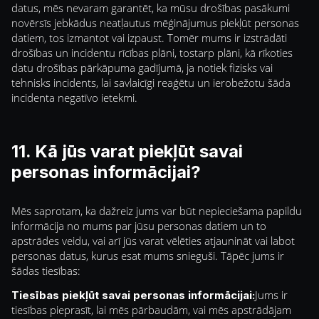
datus, mēs nevaram garantēt, ka mūsu drošības pasākumi
novērsīs jebkādus neatļautus mēģinājumus piekļūt personas
datiem, tos izmantot vai izpaust. Tomēr mums ir izstrādāti
drošības un incidentu rīcības plāni, tostarp plāni, kā rīkoties
datu drošības pārkāpuma gadījumā, ja notiek fizisks vai
tehnisks incidents, lai savlaicīgi reaģētu un ierobežotu šāda
incidenta negatīvo ietekmi.
11. Kā jūs varat piekļūt savai
personas informācijai?
Mēs saprotam, ka dažreiz jums var būt nepieciešama papildu
informācija no mums par jūsu personas datiem un to
apstrādes veidu, vai arī jūs varat vēlēties atjaunināt vai labot
personas datus, kurus esat mums snieguši. Tāpēc jums ir
šādas tiesības:
Jums ir
Tiesības piekļūt savai personas informācijai:
tiesības pieprasīt, lai mēs pārbaudām, vai mēs apstrādājam