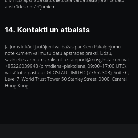
LIMITED apstrādā datus lietotāja vārdā saskaņā ar tā datu
apstrādes norādījumiem.
14. Kontakti un atbalsts
Ja Jums ir kādi jautājumi vai bažas par šiem Pakalpojumu
noteikumiem vai mūsu datu apstrādes praksi, lūdzu,
sazinieties ar mums, rakstot uz
support@musglosta.com
vai
+85226039948 (pirmdiena–piektdiena, 09:00–17:00 UTC),
vai sūtot e-pastu uz GLOSTAD LIMITED (77652303), Suite C,
Level 7, World Trust Tower 50 Stanley Street, 0000, Central,
Hong Kong.