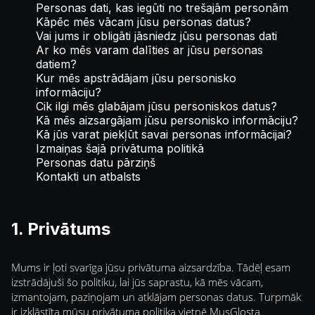
Personas dati, kas iegūti no trešajām personām
Kāpēc mēs vācam jūsu personas datus?
Vai jums ir obligāti jāsniedz jūsu personas dati
Ar ko mēs varam dalīties ar jūsu personas
datiem?
Kur mēs apstrādājam jūsu personisko
informāciju?
Cik ilgi mēs glabājam jūsu personiskos datus?
Kā mēs aizsargājam jūsu personisko informāciju?
Kā jūs varat piekļūt savai personas informācijai?
Izmaiņas šajā privātuma politikā
Personas datu pārziņš
Kontakti un atbalsts
1. Privātums
Mums ir ļoti svarīga jūsu privātuma aizsardzība. Tādēļ esam
izstrādājuši šo politiku, lai jūs saprastu, kā mēs vācam,
izmantojam, paziņojam un atklājam personas datus. Turpmāk
ir izklāstīta mūsu privātuma politika vietnē MusGlosta.