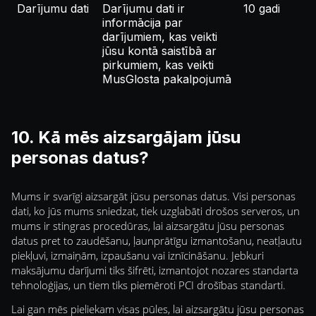
Darījumu dati
Darījumu dati ir
10 gadi
informācija par
darījumiem, kas veikti
jūsu kontā saistībā ar
pirkumiem, kas veikti
MusGlosta pakalpojumā
10. Kā mēs aizsargājam jūsu
personas datus?
Mums ir svarīgi aizsargāt jūsu personas datus. Visi personas
dati, ko jūs mums sniedzat, tiek uzglabāti drošos serveros, un
mums ir stingras procedūras, lai aizsargātu jūsu personas
datus pret to zaudēšanu, ļaunprātīgu izmantošanu, neatļautu
piekļuvi, izmaiņām, izpaušanu vai iznīcināšanu. Jebkuri
maksājumu darījumi tiks šifrēti, izmantojot nozares standarta
tehnoloģijas, un tiem tiks piemēroti PCI drošības standarti.
Lai gan mēs pieliekam visas pūles, lai aizsargātu jūsu personas