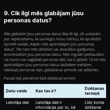
9. Cik ilgi mēs glabājam jūsu
personas datus?
Mēs glabāsim jūsu personas datus tikai tik ilgi, cik uzskatām
par nepieciešamu, lai sasniegtu mūsu mērķus, kā aprakstīts
iepriekš sadaļā „Kāpēc mēs apstrādājam jūsu personas
datus”. Pēc tam mēs dzēsīsim vai, atsevišķos gadījumos,
anonimizēsim jūsu personas datus. Mēs regulāri pārbaudām,
vai mums nav saglabāti personas dati, kas ir jādzēš. Tā kā mēs
apstrādājam jūsu personas datus dažādiem mērķiem,
faktiskais personas datu glabāšanas periods var atšķirties.
Parasti tiek piemēroti šādi dzēšanas termiņi:
Dzēšanas
Datu veids
Kas tas ir?
termiņš
Lietotāja dati
Lietotāja dati ir
Līdz konta
informācija par to, kā
dzēšanai