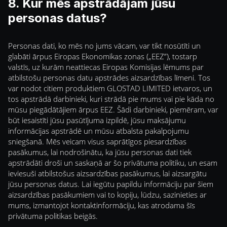
8. Kur mēs apstrādājam jūsu
personas datus?
Personas dati, ko mēs no jums vācam, var tikt nosūtīti un
glabāti ārpus Eiropas Ekonomikas zonas („EEZ”), tostarp
valstīs, uz kurām neattiecas Eiropas Komisijas lēmums par
atbilstošu personas datu apstrādes aizsardzības līmeni. Tos
var nodot citiem produktiem GLOSTAD LIMITED ietvaros, un
tos apstrādā darbinieki, kuri strādā pie mums vai pie kāda no
mūsu piegādātājiem ārpus EEZ. Šādi darbinieki, piemēram, var
būt iesaistīti jūsu pasūtījuma izpildē, jūsu maksājumu
informācijas apstrādē un mūsu atbalsta pakalpojumu
sniegšanā. Mēs veicam visus saprātīgos piesardzības
pasākumus, lai nodrošinātu, ka jūsu personas dati tiek
apstrādāti droši un saskaņā ar šo privātuma politiku, un esam
ieviesuši atbilstošus aizsardzības pasākumus, lai aizsargātu
jūsu personas datus. Lai iegūtu papildu informāciju par šiem
aizsardzības pasākumiem vai to kopiju, lūdzu, sazinieties ar
mums, izmantojot kontaktinformāciju, kas atrodama šīs
privātuma politikas beigās.