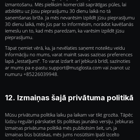
izmantošanu. Mēs pieliksim komerciāli saprātīgas pūles, lai
atbildētu uz jūsu pieprasījumu 30 dienu laikā no tā
saņemšanas brīža. Ja mēs nevarēsim izpildīt jūsu pieprasījumu
30 dienu laikā, mēs jūs par to informēsim, norādot kavēšanās
iemeslu un to, kad mēs paredzam, ka varēsim izpildīt jūsu
pieprasījumu.
Tāpat ņemiet vērā, ka, ja nevēlaties saņemt noteiktu veidu
informāciju no mums, varat mainīt savas saziņas preferences
lapā „Iestatījumi”. To varat izdarīt arī jebkurā brīdī, sazinoties
ar mums pa e-pastu
support@musglosta.com
vai zvanot uz
numuru +85226039948.
12. Izmaiņas šajā privātuma politikā
Mūsu privātuma politika laiku pa laikam var tikt grozīta. Tāpēc
lūdzu regulāri pārskatiet šīs politikas jaunāko versiju. Jebkuras
izmaiņas privātuma politikā mēs publicēsim šeit, un, ja
izmaiņas būs būtiskas, mēs jums nosūtīsim īpaši izcelto